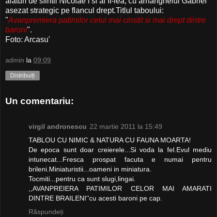
alaturi de sfintii Nicolae I si al II-lea, cu arhanghelul Gabriel
asezat strategic pe flancul drept.Titlul taboului:
"
Avanpremiera patimilor celui mai cinstit si mai drept dintre
baroni
".
Foto: Arcasu'
admin
la
09:09
Distribuiți
Un comentariu:
virgil andronescu
22 martie 2011 la 15:49
TABLOU CU NIMIC & NATURA CU FAUNA MOARTA!
De epoca sunt doar creierele...Si voda la fel.Evul mediu
intunecat...Fresca prospat facuta e numai pentru
brileni.Miniaturistii...oameni in miniatura.
Tocmiti...pentru ca sunt slugi,lingai.
,,AVANPREIERA PATIMILOR CELOR MAI AMARATI
DINTRE BRAILENI''cu acesti baroni pe cap.
Răspundeți